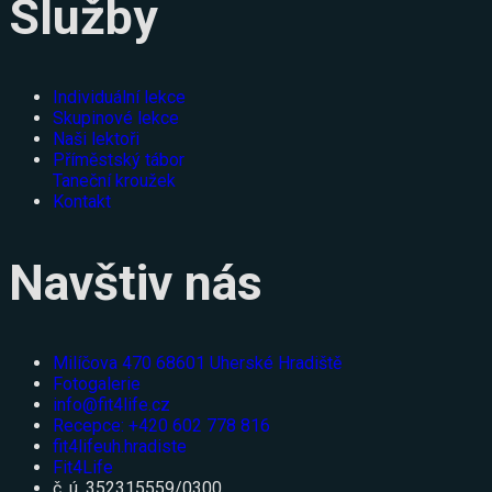
Služby
Individuální lekce
Skupinové lekce
Naši lektoři
Příměstský tábor
Taneční kroužek
Kontakt
Navštiv nás
Milíčova 470 68601 Uherské Hradiště
Fotogalerie
info@fit4life.cz
Recepce: +420 602 778 816
fit4lifeuh.hradiste
Fit4Life
č. ú. 352315559/0300