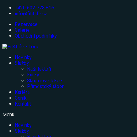
Přejít
+420 602 778 816
k
info@fit4life.cz
obsahu
Rezervace
Galerie
Obchodní podmínky
Novinky
Služby
Naši lektoři
Kurzy
Skupinové lekce
Příměstský tábor
Kariéra
Ceník
Kontakt
Menu
Novinky
Služby
Naši lektoři