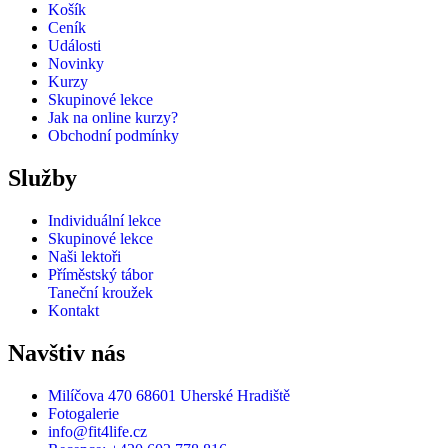
Košík
Ceník
Události
Novinky
Kurzy
Skupinové lekce
Jak na online kurzy?
Obchodní podmínky
Služby
Individuální lekce
Skupinové lekce
Naši lektoři
Příměstský tábor
Taneční kroužek
Kontakt
Navštiv nás
Milíčova 470 68601 Uherské Hradiště
Fotogalerie
info@fit4life.cz