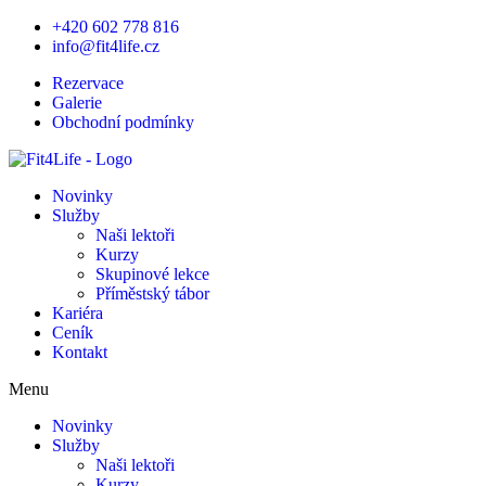
Přejít
+420 602 778 816
k
info@fit4life.cz
obsahu
Rezervace
Galerie
Obchodní podmínky
Novinky
Služby
Naši lektoři
Kurzy
Skupinové lekce
Příměstský tábor
Kariéra
Ceník
Kontakt
Menu
Novinky
Služby
Naši lektoři
Kurzy