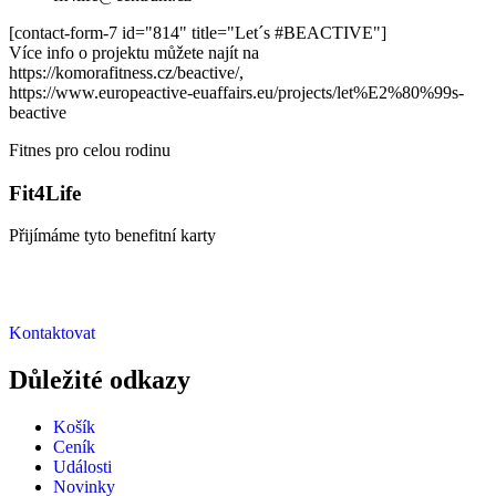
[contact-form-7 id="814" title="Let´s #BEACTIVE"]
Více info o projektu můžete najít na
https://komorafitness.cz/beactive/,
https://www.europeactive-euaffairs.eu/projects/let%E2%80%99s-
beactive
Fitnes pro celou rodinu
Fit4Life
Přijímáme tyto benefitní karty
Kontaktovat
Důležité odkazy
Košík
Ceník
Události
Novinky