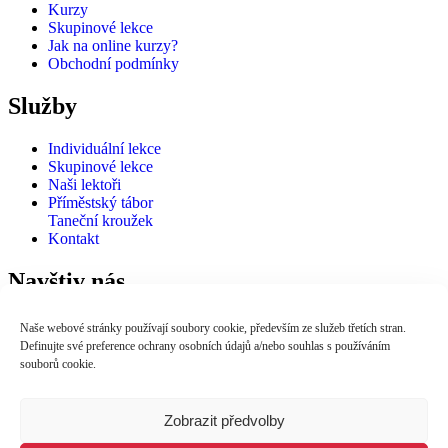
Kurzy
Skupinové lekce
Jak na online kurzy?
Obchodní podmínky
Služby
Individuální lekce
Skupinové lekce
Naši lektoři
Příměstský tábor
Taneční kroužek
Kontakt
Navštiv nás
Milíčova 470 68601 Uherské Hradiště
Naše webové stránky používají soubory cookie, především ze služeb třetích stran.
Fotogalerie
Definujte své preference ochrany osobních údajů a/nebo souhlas s používáním
info@fit4life.cz
souborů cookie.
Recepce: +420 602 778 816
fit4lifeuh.hradiste
Fit4Life
Zobrazit předvolby
č. ú. 352315559/0300