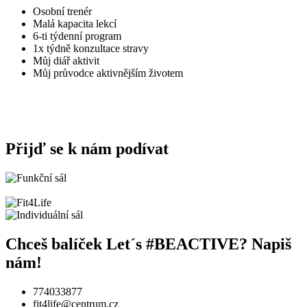
Osobní trenér
Malá kapacita lekcí
6-ti týdenní program
1x týdně konzultace stravy
Můj diář aktivit
Můj průvodce aktivnějším životem
Přijď se k nám podívat
Chceš balíček Let´s #BEACTIVE? Napiš
nám!
774033877
fit4life@centrum.cz