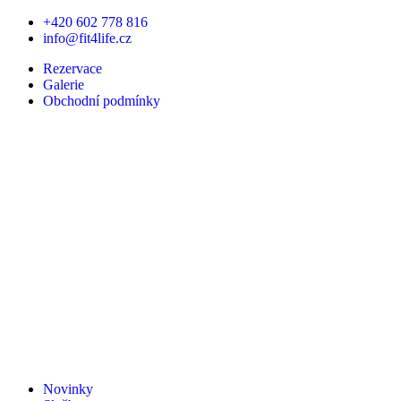
Přejít
+420 602 778 816
k
info@fit4life.cz
obsahu
Rezervace
Galerie
Obchodní podmínky
Novinky