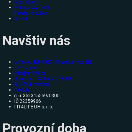
Naši lektoři
Příměstský tábor
Taneční kroužek
Kontakt
Navštiv nás
Milíčova 470 68601 Uherské Hradiště
Fotogalerie
info@fit4life.cz
Recepce: +420 602 778 816
fit4lifeuh.hradiste
Fit4Life
č. ú. 352315559/0300
IČ 22359966
FIT4LIFE UH s. r. o.
Provozní doba