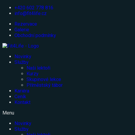
Přejít
+420 602 778 816
k
info@fit4life.cz
obsahu
Rezervace
Galerie
Obchodní podmínky
Novinky
Služby
Naši lektoři
Kurzy
Skupinové lekce
Příměstský tábor
Kariéra
Ceník
Kontakt
Menu
Novinky
Služby
Naši lektoři